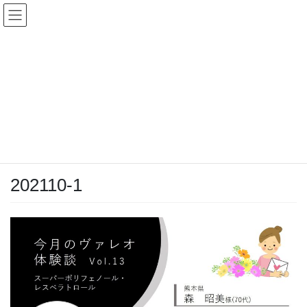
コ
ナ
ン
ビ
テ
ゲ
ン
ー
投稿
ツ
シ
へ
ョ
ス
ン
HOME
キ
に
今すぐ簡単にできるセルフうるおいチェック ＆ ヴァレオ体験談Vol.13
ッ
移
202110-1
プ
動
2023年5月2日
/ 最終更新日時 :
2023年5月2日
lavia
202110-1